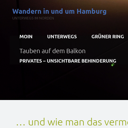
Zum
Wandern in und um Hamburg
Inhalt
UNTERWEGS IM NORDEN
springen
MOIN
UNTERWEGS
GRÜNER RING
Tauben auf dem Balkon
PRIVATES – UNSICHTBARE BEHINDERUNG
… und wie man das verme