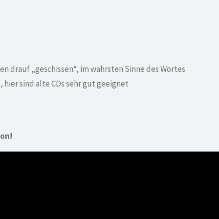
en drauf „geschissen“, im wahrsten Sinne des Wortes
, hier sind alte CDs sehr gut geeignet
kon!