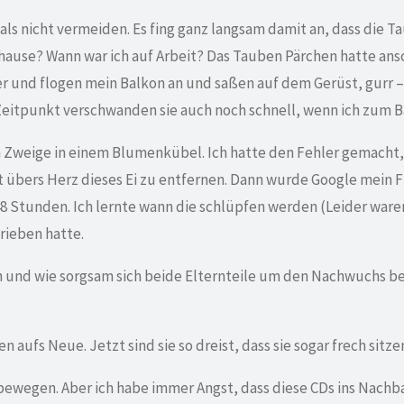
als nicht vermeiden. Es fing ganz langsam damit an, dass die T
hause? Wann war ich auf Arbeit? Das Tauben Pärchen hatte an
 und flogen mein Balkon an und saßen auf dem Gerüst, gurr – 
 Zeitpunkt verschwanden sie auch noch schnell, wenn ich zum 
h Zweige in einem Blumenkübel. Ich hatte den Fehler gemacht, d
t übers Herz dieses Ei zu entfernen. Dann wurde Google mein 
 48 Stunden. Ich lernte wann die schlüpfen werden (Leider ware
hrieben hatte.
n und wie sorgsam sich beide Elternteile um den Nachwuchs be
n aufs Neue. Jetzt sind sie so dreist, dass sie sogar frech sit
ch bewegen. Aber ich habe immer Angst, dass diese CDs ins Nac