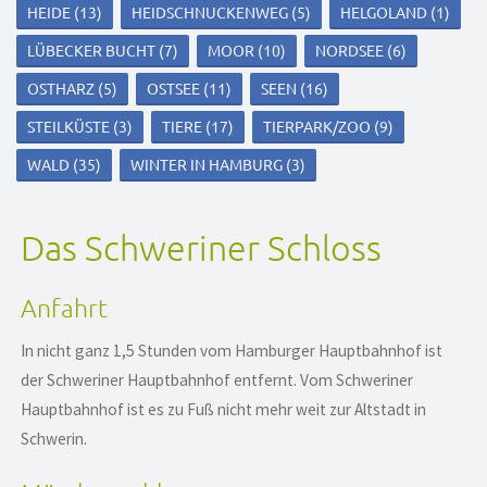
HEIDE
(13)
HEIDSCHNUCKENWEG
(5)
HELGOLAND
(1)
LÜBECKER BUCHT
(7)
MOOR
(10)
NORDSEE
(6)
OSTHARZ
(5)
OSTSEE
(11)
SEEN
(16)
STEILKÜSTE
(3)
TIERE
(17)
TIERPARK/ZOO
(9)
WALD
(35)
WINTER IN HAMBURG
(3)
Das Schweriner Schloss
Anfahrt
In nicht ganz 1,5 Stunden vom Hamburger Hauptbahnhof ist
der Schweriner Hauptbahnhof entfernt. Vom Schweriner
Hauptbahnhof ist es zu Fuß nicht mehr weit zur Altstadt in
Schwerin.