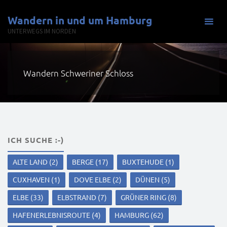
Zum
Wandern in und um Hamburg
Inhalt
UNTERWEGS IM NORDEN
springen
Wandern Schweriner Schloss
ICH SUCHE :-)
ALTE LAND
(2)
BERGE
(17)
BUXTEHUDE
(1)
CUXHAVEN
(1)
DOVE ELBE
(2)
DÜNEN
(5)
ELBE
(33)
ELBSTRAND
(7)
GRÜNER RING
(8)
HAFENERLEBNISROUTE
(4)
HAMBURG
(62)