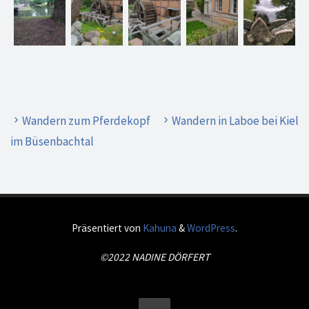
Wandern zum Pferdekopf
Wandern in Laboe bei Kiel
im Büsenbachtal
Präsentiert von
Kahuna
&
WordPress
.
©2022 NADINE DÖRFERT