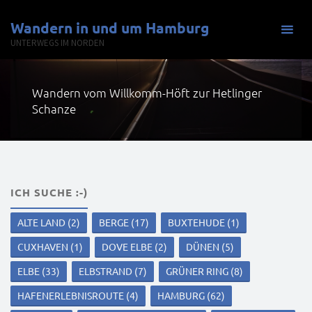
Zum
Wandern in und um Hamburg
Inhalt
UNTERWEGS IM NORDEN
springen
Wandern vom Willkomm-Höft zur Hetlinger
Schanze
ICH SUCHE :-)
ALTE LAND
(2)
BERGE
(17)
BUXTEHUDE
(1)
CUXHAVEN
(1)
DOVE ELBE
(2)
DÜNEN
(5)
ELBE
(33)
ELBSTRAND
(7)
GRÜNER RING
(8)
HAFENERLEBNISROUTE
(4)
HAMBURG
(62)