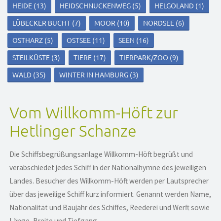
HEIDE
(13)
HEIDSCHNUCKENWEG
(5)
HELGOLAND
(1)
LÜBECKER BUCHT
(7)
MOOR
(10)
NORDSEE
(6)
OSTHARZ
(5)
OSTSEE
(11)
SEEN
(16)
STEILKÜSTE
(3)
TIERE
(17)
TIERPARK/ZOO
(9)
WALD
(35)
WINTER IN HAMBURG
(3)
Vom Willkomm-Höft zur
Hetlinger Schanze
Die Schiffsbegrüßungsanlage Willkomm-Höft begrüßt und
verabschiedet jedes Schiff in der Nationalhymne des jeweiligen
Landes. Besucher des Willkomm-Höft werden per Lautsprecher
über das jeweilige Schiff kurz informiert. Genannt werden Name,
Nationalität und Baujahr des Schiffes, Reederei und Werft sowie
Länge, Breite und Tiefgang.