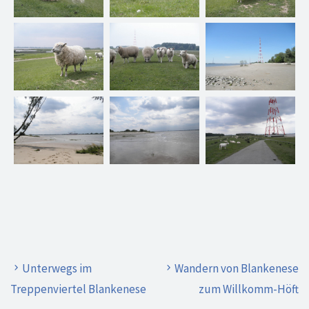
Unterwegs im
Wandern von Blankenese
Treppenviertel Blankenese
zum Willkomm-Höft