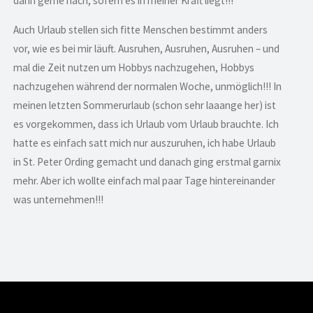
dann gerne nach, sofern es in meiner Kraft liegt!!!
Auch Urlaub stellen sich fitte Menschen bestimmt anders
vor, wie es bei mir läuft. Ausruhen, Ausruhen, Ausruhen – und
mal die Zeit nutzen um Hobbys nachzugehen, Hobbys
nachzugehen während der normalen Woche, unmöglich!!! In
meinen letzten Sommerurlaub (schon sehr laaange her) ist
es vorgekommen, dass ich Urlaub vom Urlaub brauchte. Ich
hatte es einfach satt mich nur auszuruhen, ich habe Urlaub
in St. Peter Ording gemacht und danach ging erstmal garnix
mehr. Aber ich wollte einfach mal paar Tage hintereinander
was unternehmen!!!