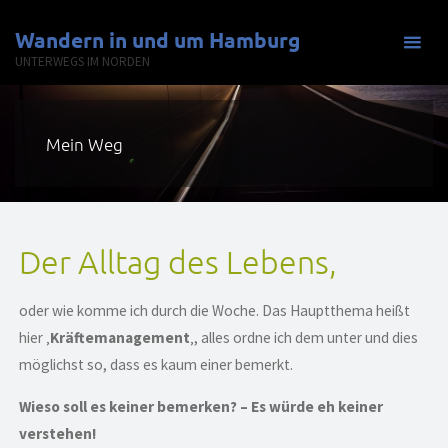
Zum
Wandern in und um Hamburg
Inhalt
UNTERWEGS IM NORDEN
springen
Mein Weg
Der Alltag des Lebens,
oder wie komme ich durch die Woche. Das Hauptthema heißt
hier ‚
Kräftemanagement
‚, alles ordne ich dem unter und dies
möglichst so, dass es kaum einer bemerkt.
Wieso soll es keiner bemerken? – Es würde eh keiner
verstehen!