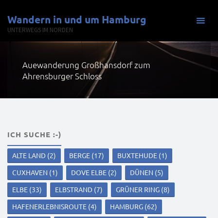
Zum
Wandern in und um Hamburg
Inhalt
UNTERWEGS IM NORDEN
springen
Auewanderung Großhansdorf zum
Ahrensburger Schloss
ICH SUCHE :-)
ALTE LAND
(2)
BERGE
(17)
BUXTEHUDE
(1)
CUXHAVEN
(1)
DOVE ELBE
(2)
DÜNEN
(5)
ELBE
(33)
ELBSTRAND
(7)
GRÜNER RING
(8)
HAFENERLEBNISROUTE
(4)
HAMBURG
(62)