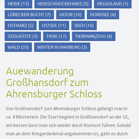
HEIDE
(13)
HEIDSCHNUCKENWEG
(5)
HELGOLAND
(1)
LÜBECKER BUCHT
(7)
MOOR
(10)
NORDSEE
(6)
OSTHARZ
(5)
OSTSEE
(11)
SEEN
(16)
STEILKÜSTE
(3)
TIERE
(17)
TIERPARK/ZOO
(9)
WALD
(35)
WINTER IN HAMBURG
(3)
Auewanderung
Großhansdorf zum
Ahrensburger Schloss
Von Großhansdorf zum Ahrensburger Schloss gelangt man in
ca. 4 Kilometern. Der Start beginnt in Großhansdorf an der U1,
am besten lässt man sich wieder durch Komoot führen. Sobald
man an dem Kriegerdenkmal angekommen ist, geht es durch