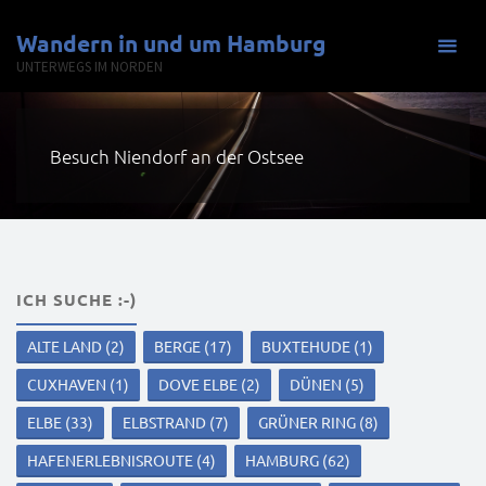
Zum
Wandern in und um Hamburg
Inhalt
UNTERWEGS IM NORDEN
springen
Besuch Niendorf an der Ostsee
ICH SUCHE :-)
ALTE LAND
(2)
BERGE
(17)
BUXTEHUDE
(1)
CUXHAVEN
(1)
DOVE ELBE
(2)
DÜNEN
(5)
ELBE
(33)
ELBSTRAND
(7)
GRÜNER RING
(8)
HAFENERLEBNISROUTE
(4)
HAMBURG
(62)