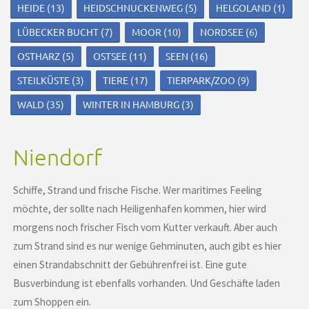
HEIDE
(13)
HEIDSCHNUCKENWEG
(5)
HELGOLAND
(1)
LÜBECKER BUCHT
(7)
MOOR
(10)
NORDSEE
(6)
OSTHARZ
(5)
OSTSEE
(11)
SEEN
(16)
STEILKÜSTE
(3)
TIERE
(17)
TIERPARK/ZOO
(9)
WALD
(35)
WINTER IN HAMBURG
(3)
Niendorf
Schiffe, Strand und frische Fische. Wer maritimes Feeling
möchte, der sollte nach Heiligenhafen kommen, hier wird
morgens noch frischer Fisch vom Kutter verkauft. Aber auch
zum Strand sind es nur wenige Gehminuten, auch gibt es hier
einen Strandabschnitt der Gebührenfrei ist. Eine gute
Busverbindung ist ebenfalls vorhanden. Und Geschäfte laden
zum Shoppen ein.