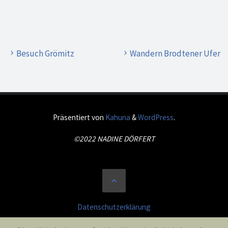
Besuch Grömitz
Wandern Brodtener Ufer
Präsentiert von
Kahuna
&
WordPress
.
©2022 NADINE DÖRFERT
Datenschutzerklärung
Impressum