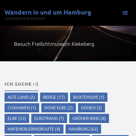
Zum
Wandern in und um Hamburg
Inhalt
UNTERWEGS IM NORDEN
springen
Besuch Freilichtmuseum Kiekeberg
ICH SUCHE :-)
ALTE LAND
(2)
BERGE
(17)
BUXTEHUDE
(1)
CUXHAVEN
(1)
DOVE ELBE
(2)
DÜNEN
(5)
ELBE
(33)
ELBSTRAND
(7)
GRÜNER RING
(8)
HAFENERLEBNISROUTE
(4)
HAMBURG
(62)