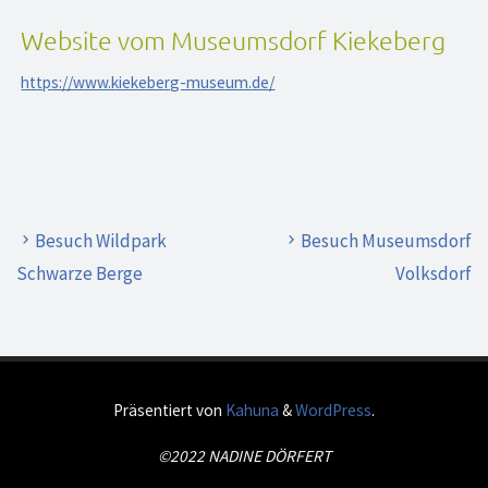
Website vom Museumsdorf Kiekeberg
https://www.kiekeberg-museum.de/
Besuch Wildpark
Besuch Museumsdorf
Schwarze Berge
Volksdorf
Präsentiert von
Kahuna
&
WordPress
.
©2022 NADINE DÖRFERT