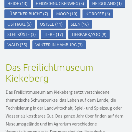
HEIDE
(13)
HEIDSCHNUCKENWEG
(5)
HELGOLAND
(1)
LÜBECKER BUCHT
(7)
MOOR
(10)
NORDSEE
(6)
OSTHARZ
(5)
OSTSEE
(11)
SEEN
(16)
STEILKÜSTE
(3)
TIERE
(17)
TIERPARK/ZOO
(9)
WALD
(35)
WINTER IN HAMBURG
(3)
Das Freilichtmuseum
Kiekeberg
Das Freilichtmuseum am Kiekeberg setzt verschiedene
thematische Schwerpunkte: das Leben auf dem Lande, die
Technisierung in der Landwirtschaft, Spiel- und Spielzeug oder
Wasser als kostbares Gut. Das ganze Jahr über finden auf dem
Museumsgelände und im Agrarium verschiedene
Veranstaltungen statt. Darunter sind der Historische