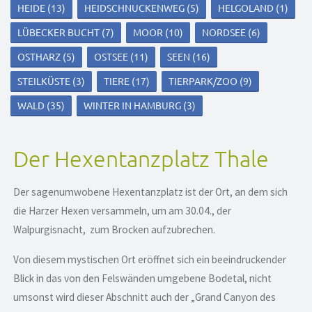
HEIDE
(13)
HEIDSCHNUCKENWEG
(5)
HELGOLAND
(1)
LÜBECKER BUCHT
(7)
MOOR
(10)
NORDSEE
(6)
OSTHARZ
(5)
OSTSEE
(11)
SEEN
(16)
STEILKÜSTE
(3)
TIERE
(17)
TIERPARK/ZOO
(9)
WALD
(35)
WINTER IN HAMBURG
(3)
Der Hexentanzplatz Thale
Der sagenumwobene Hexentanzplatz ist der Ort, an dem sich
die Harzer Hexen versammeln, um am 30.04., der
Walpurgisnacht, zum Brocken aufzubrechen.
Von diesem mystischen Ort eröffnet sich ein beeindruckender
Blick in das von den Felswänden umgebene Bodetal, nicht
umsonst wird dieser Abschnitt auch der „Grand Canyon des