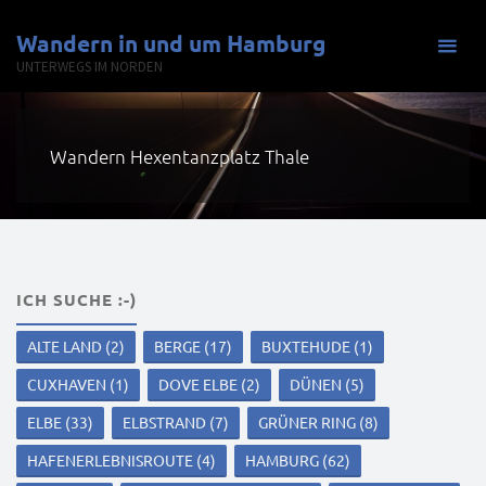
Zum
Wandern in und um Hamburg
Inhalt
UNTERWEGS IM NORDEN
springen
Wandern Hexentanzplatz Thale
ICH SUCHE :-)
ALTE LAND
(2)
BERGE
(17)
BUXTEHUDE
(1)
CUXHAVEN
(1)
DOVE ELBE
(2)
DÜNEN
(5)
ELBE
(33)
ELBSTRAND
(7)
GRÜNER RING
(8)
HAFENERLEBNISROUTE
(4)
HAMBURG
(62)